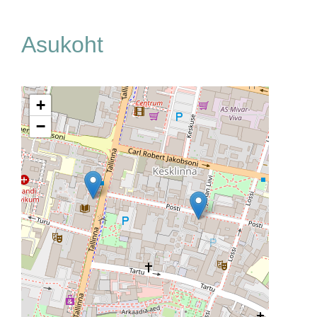
Asukoht
+
−