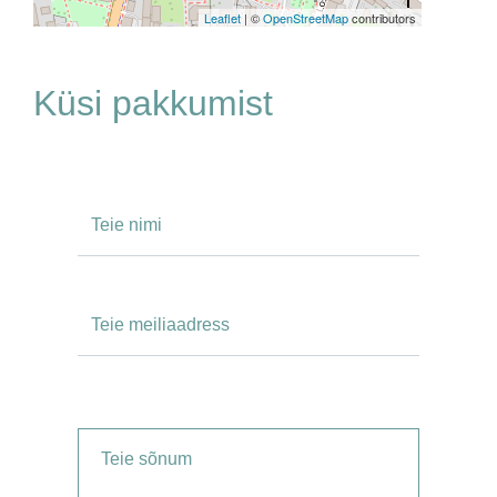
Leaflet
| ©
OpenStreetMap
contributors
Küsi pakkumist