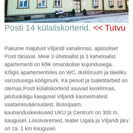
Posti 14 külaliskorterid.
<< Tutvu
Pakume majutust Viljandi vanalinnas, ajaloolisel
Posti tänaval. Meie 3 ühetoalist ja 3 kahetoalist
apartementi on kõik omanäolise kujundusega.
Kõigis apartementides on WC, duśśiruum ja täieliku
varustusega kööginurk. Ka pesud ja tualetitarbed on
olemas.Posti külaliskorterid asuvad kesklinnas,
jalutuskäigu kaugusel Viljandi kauneimatest
vaatamisväärsustest. Bussijaam,
kaubanduskeskused UKU ja Centrum on 300 m.
kaugusel. Lossivaremed, teater Ugala ja Viljandi järv
on ca. 1 km kaugusel.