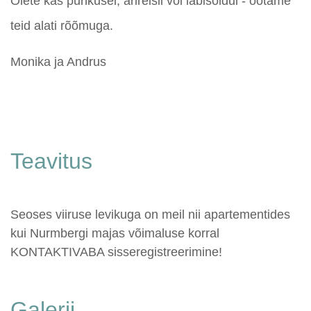
Olete kas puhkusel, ärireisil või läbisõidul - ootame
teid alati rõõmuga.
Monika ja Andrus
Teavitus
Seoses viiruse levikuga on meil nii apartementides
kui Nurmbergi majas võimaluse korral
KONTAKTIVABA sisseregistreerimine!
Galerii