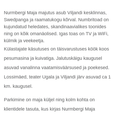
Nurmbergi Maja majutus asub Viljandi kesklinnas,
Swedpanga ja raamatukogu kõrval. Numbritoad on
kujundatud heledates, skandinaavialikes toonides
ning on kõik omanäolised. Igas toas on TV ja WiFi,
külmik ja veekeetja.
Külastajate käsutuses on täisvarustuses köök koos
pesumasina ja kuivatiga. Jalutuskäigu kaugusel
asuvad vanalinna vaatamisväärsused ja poekesed.
Lossimäed, teater Ugala ja Viljandi järv asuvad ca 1
km. kaugusel.
Parkimine on maja küljel ning kolm kohta on
klientidele tasuta, kus kirjas Nurmbergi Maja